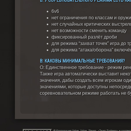
В: У СОРЕВНОВАТЕЛЬНОГО РЕЖИМА ЕСТЬ К
6v6
нет ограничения по классам и оруж
нет случайных критических выстрел
нет возможности сменить команду
фиксированный разлёт дроби
для режима “захват точек” игра до т
для режима “атака/оборона” включён
В: КАКОВЫ МИНИМАЛЬНЫЕ ТРЕБОВАНИЯ?
О: Единственное требование - режим ренд
Также игра автоматически выставит нек
значения, дабы создать всем игрокам од
значениями, которые доступны непосред
соревновательном режиме работать не бу