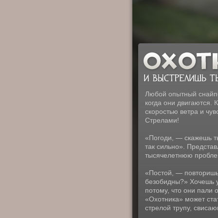
Любой опытный снайпе
когда они двигаются. 
скоростью ветра и чув
Стрелами!
«Погоди, — скажешь ты
так сильно». Представ
тысячелетнюю пробле
«Постой, — повторишь
безобидны?» Хочешь у
потому, что они пали 
«Охотника» может ста
стрелой трупу, свиса