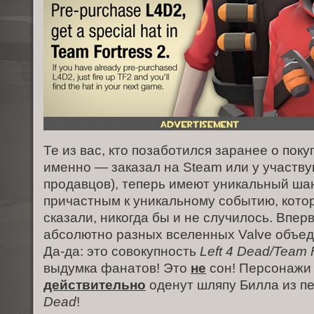
Те из вас, кто позаботился заранее о покуп
именно — заказал на Steam или у участв
продавцов), теперь имеют уникальный ша
причастным к уникальному событию, котор
сказали, никогда бы и не случилось. Впер
абсолютно разных вселенных Valve объед
Да-да: это совокупность
Left 4 Dead/Team 
выдумка фанатов! Это
не
сон! Персонажи 
действительно
оденут шляпу Билла из п
Dead
!