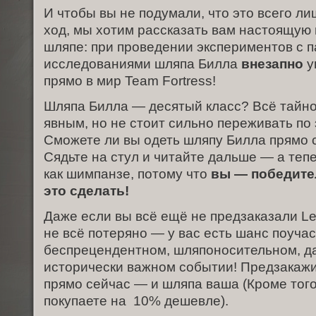
И чтобы вы не подумали, что это всего л
ход, мы хотим рассказать вам настоящую 
шляпе: при проведении экспериментов с 
исследованиями шляпа Билла
внезапно
у
прямо в мир Team Fortress!
Шляпа Билла — десятый класс? Всё тайно
явным, но не стоит сильно переживать по 
Сможете ли вы одеть шляпу Билла прямо 
Сядьте на стул и читайте дальше — а теп
как шимпанзе, потому что
вы — победите
это сделать!
Даже если вы всё ещё не предзаказали Lef
не всё потеряно — у вас есть шанс поучас
беспрецендентном, шляпоносительном, да
исторически важном событии! Предзакаж
прямо сейчас — и шляпа ваша (Кроме того
покупаете на 10% дешевле).