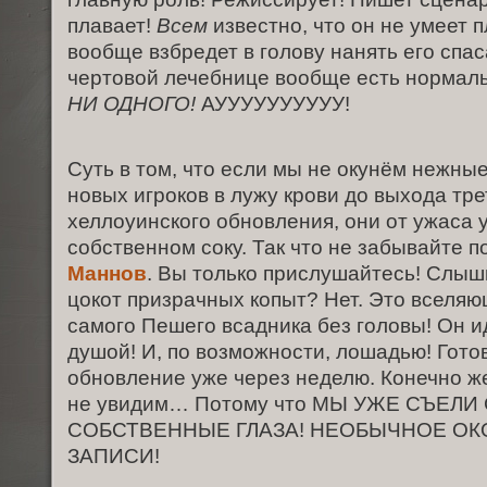
плавает!
Всем
известно, что он не умеет п
вообще взбредет в голову нанять его спа
чертовой лечебнице вообще есть нормал
НИ ОДНОГО!
АУУУУУУУУУУ!
Суть в том, что если мы не окунём нежны
новых игроков в лужу крови до выхода тр
хеллоуинского обновления, они от ужаса у
собственном соку. Так что не забывайте 
Маннов
. Вы только прислушайтесь! Слы
цокот призрачных копыт? Нет. Это вселяю
самого Пешего всадника без головы! Он и
душой! И, по возможности, лошадью! Готов
обновление уже через неделю. Конечно ж
не увидим… Потому что МЫ УЖЕ СЪЕЛИ
СОБСТВЕННЫЕ ГЛАЗА! НЕОБЫЧНОЕ О
ЗАПИСИ!